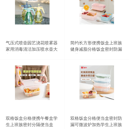
气压式喷壶园艺浇花喷雾器
简约长方形便携饭盒上班族
家用消毒清洁加压喷水壶大
健身减脂分格饭盒密封防漏
容量洒水喷壶
冷藏保鲜便当盒
双格饭盒分格便携午餐盒学
双格饭盒分格便当盒密封防
生上班族密封分隔便当盒
漏可微波炉加热学生上班族