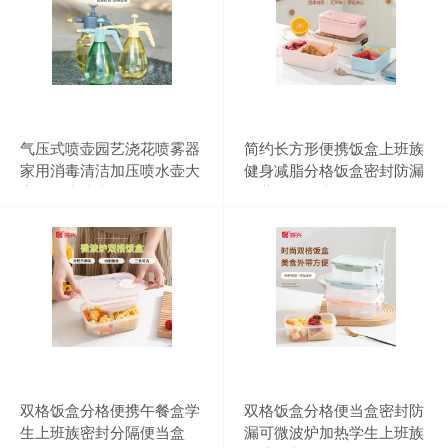
气压式喷壶园艺浇花喷雾器
简约长方形便携饭盒上班族
家用消毒清洁加压喷水壶大
健身减脂分格饭盒密封防漏
容量洒水喷壶
冷藏保鲜便当盒
双格饭盒分格便携午餐盒学
双格饭盒分格便当盒密封防
生上班族密封分隔便当盒
漏可微波炉加热学生上班族