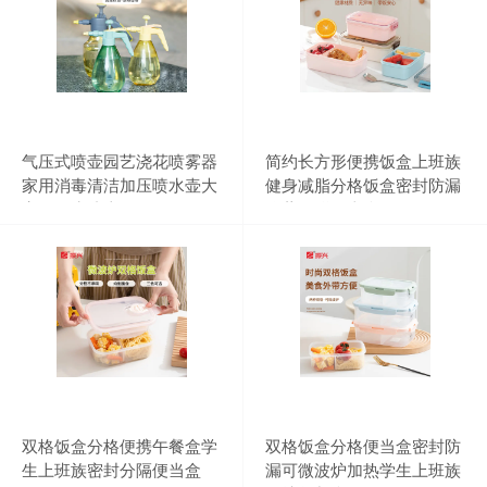
气压式喷壶园艺浇花喷雾器
简约长方形便携饭盒上班族
家用消毒清洁加压喷水壶大
健身减脂分格饭盒密封防漏
容量洒水喷壶
冷藏保鲜便当盒
双格饭盒分格便携午餐盒学
双格饭盒分格便当盒密封防
生上班族密封分隔便当盒
漏可微波炉加热学生上班族