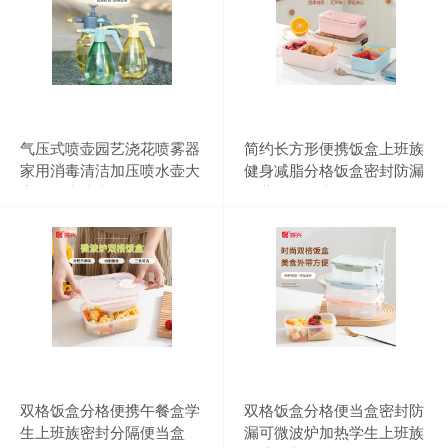
气压式喷壶园艺浇花喷雾器
简约长方形便携饭盒上班族
家用消毒清洁加压喷水壶大
健身减脂分格饭盒密封防漏
容量洒水喷壶
冷藏保鲜便当盒
双格饭盒分格便携午餐盒学
双格饭盒分格便当盒密封防
生上班族密封分隔便当盒
漏可微波炉加热学生上班族