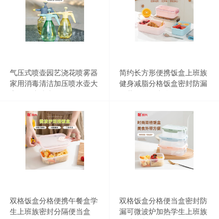
气压式喷壶园艺浇花喷雾器
简约长方形便携饭盒上班族
家用消毒清洁加压喷水壶大
健身减脂分格饭盒密封防漏
容量洒水喷壶
冷藏保鲜便当盒
双格饭盒分格便携午餐盒学
双格饭盒分格便当盒密封防
生上班族密封分隔便当盒
漏可微波炉加热学生上班族