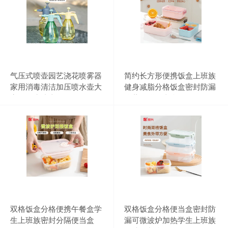
气压式喷壶园艺浇花喷雾器
简约长方形便携饭盒上班族
家用消毒清洁加压喷水壶大
健身减脂分格饭盒密封防漏
容量洒水喷壶
冷藏保鲜便当盒
双格饭盒分格便携午餐盒学
双格饭盒分格便当盒密封防
生上班族密封分隔便当盒
漏可微波炉加热学生上班族